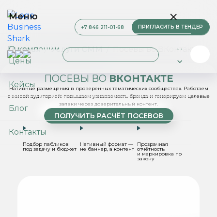
Меню
ПРИГЛАСИТЬ В ТЕНДЕР
+7 846 211-01-68
О компании
Главная
Услуги СММ
Посевы во ВКонтакте
Цены
Услуги
ПОСЕВЫ ВО
ВКОНТАКТЕ
Кейсы
Нативные размещения в проверенных тематических сообществах.
Работаем
с живой аудиторией: повышаем узнаваемость бренда
и генерируем целевые
заявки через доверительный контент.
Блог
ПОЛУЧИТЬ РАСЧЁТ ПОСЕВОВ
Контакты
Подбор пабликов
Нативный формат —
Прозрачная
под задачу и бюджет
не баннер, а контент
отчётность
и маркировка по
закону