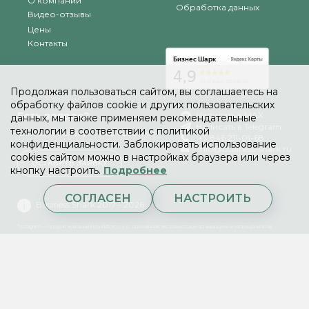
О компании
Обработка данных
Видео-отзывы
Цены
Контакты
Продолжая пользоваться сайтом, вы соглашаетесь на
обработку файлов cookie и других пользовательских
Есть вопрос?
Написать в MAX
данных, мы также применяем рекомендательные
Написать в Telegram
технологии в соответствии с политикой
Оставьте заявку — перезвоним
+7 846 211-01-68
конфиденциальности. Заблокировать использование
info@business-shark.ru
cookies сайтом можно в настройках браузера или через
ОСТАВИТЬ ЗАЯВКУ
кнопку настроить.
Подробнее
СОГЛАСЕН
НАСТРОИТЬ
Business Shark 2017 - 2026
*Instagram — продукт компании Meta Platforms Inc., признанной экстремистской организацией и запрещённой на
территории Российской Федерации.
Индивидуальный предприниматель Кулинко Анна Александровна
ИНН: 631894935765 ОГРНИП: 318631300139200
Адрес: 443080, Самарская обл., Самара г, Центральная 27