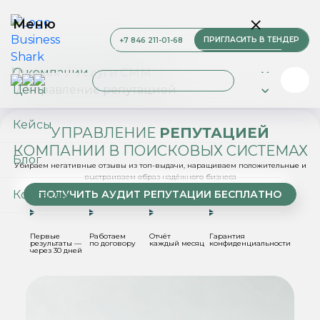
Меню
ПРИГЛАСИТЬ В ТЕНДЕР
+7 846 211-01-68
О компании
Главная
Услуги СММ
Цены
Управление репутацией
Услуги
Кейсы
УПРАВЛЕНИЕ
РЕПУТАЦИЕЙ
КОМПАНИИ В ПОИСКОВЫХ СИСТЕМАХ
Блог
Убираем негативные отзывы из топ-выдачи, наращиваем
положительные и
выстраиваем образ надёжного бизнеса
ПОЛУЧИТЬ АУДИТ РЕПУТАЦИИ БЕСПЛАТНО
Контакты
Первые
Работаем
Отчёт
Гарантия
результаты —
по договору
каждый месяц
конфиденциальности
через 30 дней