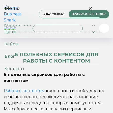
Меню
ПРИГЛАСИТЬ В ТЕНДЕР
+7 846 211-01-68
О компании
Главная
Блог
Цены
6 полезных сервисов для работы с контентом
Услуги
Кейсы
6 ПОЛЕЗНЫХ СЕРВИСОВ ДЛЯ
Блог
РАБОТЫ С КОНТЕНТОМ
Контакты
6 полезных сервисов для работы с
контентом
Работа с контентом
кропотлива и чтобы делать
ее качественно, необходимо знать хорошие
подручные средства, которые помогут в этом.
Мы собрали несколько таких сервисов и