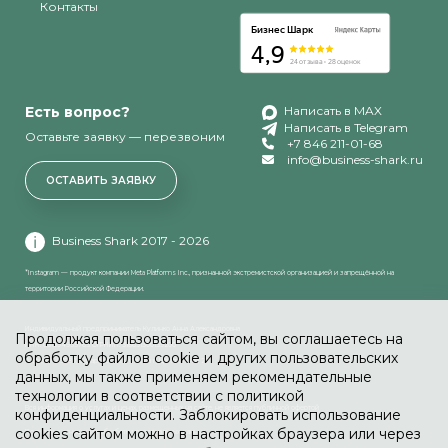
Контакты
Есть вопрос?
Написать в MAX
Написать в Telegram
Оставьте заявку — перезвоним
+7 846 211-01-68
info@business-shark.ru
ОСТАВИТЬ ЗАЯВКУ
Business Shark 2017 - 2026
*Instagram — продукт компании Meta Platforms Inc., признанной экстремистской организацией и запрещённой на
территории Российской Федерации.
Индивидуальный предприниматель Кулинко Анна Александровна
Продолжая пользоваться сайтом, вы соглашаетесь на
ИНН: 631894935765 ОГРНИП: 318631300139200
обработку файлов cookie и других пользовательских
Адрес: 443080, Самарская обл., Самара г, Центральная 27
данных, мы также применяем рекомендательные
технологии в соответствии с политикой
Вся информация о услугах и ценах, размещенных на сайте, не является публичной офертой
конфиденциальности. Заблокировать использование
cookies сайтом можно в настройках браузера или через
Политика в отношении обработки персональных данных