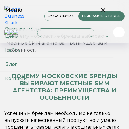
Меню
ПРИГЛАСИТЬ В ТЕНДЕР
+7 846 211-01-68
О компании
Главная
Блог
Цены
Почему московские бренды выбирают
местные SMM агентства: преимущества и
Услуги
особенности
Кейсы
Блог
ПОЧЕМУ МОСКОВСКИЕ БРЕНДЫ
Контакты
ВЫБИРАЮТ МЕСТНЫЕ SMM
АГЕНТСТВА: ПРЕИМУЩЕСТВА И
ОСОБЕННОСТИ
Успешным брендам необходимо не только
выпускать качественный продукт, но и умело
продвигать товары, услуги в социальных сетях.