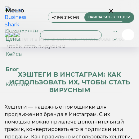
Меню
ПРИГЛАСИТЬ В ТЕНДЕР
+7 846 211-01-68
О компании
Главная
Блог
Цены
Хэштеги в Инстаграм: как использовать их,
чтобы стать вирусным
Услуги
Кейсы
Блог
ХЭШТЕГИ В ИНСТАГРАМ: КАК
ИСПОЛЬЗОВАТЬ ИХ, ЧТОБЫ СТАТЬ
Контакты
ВИРУСНЫМ
Хештеги — надежные помощники для
продвижения бренда в Инстаграм. С их
помощью можно привлечь дополнительный
трафик, конвертировать его в подписки или
продажи. Как правильно использовать хештеги,