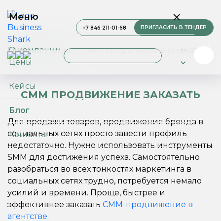
Меню
ПРИГЛАСИТЬ В ТЕНДЕР
+7 846 211-01-68
О компании
Главная
Блог
СММ продвижение заказать
Цены
Услуги
Кейсы
СММ ПРОДВИЖЕНИЕ ЗАКАЗАТЬ
Блог
Для продажи товаров, продвижения бренда в
социальных сетях просто завести профиль
Контакты
недостаточно. Нужно использовать инструменты
SMM для достижения успеха. Самостоятельно
разобраться во всех тонкостях маркетинга в
социальных сетях трудно, потребуется немало
усилий и времени. Проще, быстрее и
эффективнее заказать
СММ-продвижение в
агентстве.