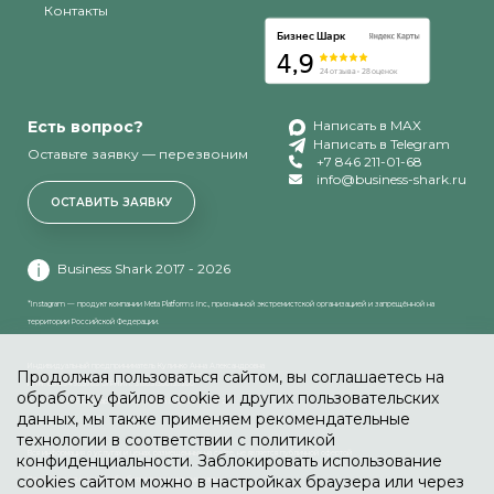
Контакты
Есть вопрос?
Написать в MAX
Написать в Telegram
Оставьте заявку — перезвоним
+7 846 211-01-68
info@business-shark.ru
ОСТАВИТЬ ЗАЯВКУ
Business Shark 2017 - 2026
*Instagram — продукт компании Meta Platforms Inc., признанной экстремистской организацией и запрещённой на
территории Российской Федерации.
Индивидуальный предприниматель Кулинко Анна Александровна
Продолжая пользоваться сайтом, вы соглашаетесь на
ИНН: 631894935765 ОГРНИП: 318631300139200
обработку файлов cookie и других пользовательских
Адрес: 443080, Самарская обл., Самара г, Центральная 27
данных, мы также применяем рекомендательные
технологии в соответствии с политикой
Вся информация о услугах и ценах, размещенных на сайте, не является публичной офертой
конфиденциальности. Заблокировать использование
cookies сайтом можно в настройках браузера или через
Политика в отношении обработки персональных данных