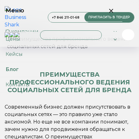
Меню
ПРИГЛАСИТЬ В ТЕНДЕР
+7 846 211-01-68
О компании
Главная
Блог
Цены
Преимущества профессионального ведения
социальных сетей для бренда
Услуги
Кейсы
Блог
ПРЕИМУЩЕСТВА
ПРОФЕССИОНАЛЬНОГО ВЕДЕНИЯ
Контакты
СОЦИАЛЬНЫХ СЕТЕЙ ДЛЯ БРЕНДА
Современный бизнес должен присутствовать в
социальных сетях — это правило уже стало
аксиомой. Но еще не все компании понимают,
зачем нужно для продвижения обращаться к
специалистам. О преимуществах