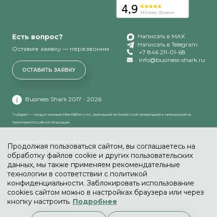
Есть вопрос?
Написать в MAX
Написать в Telegram
Оставьте заявку — перезвоним
+7 846 211-01-68
info@business-shark.ru
ОСТАВИТЬ ЗАЯВКУ
Business Shark 2017 - 2026
*Instagram — продукт компании Meta Platforms Inc., признанной экстремистской организацией и запрещённой на
территории Российской Федерации.
Индивидуальный предприниматель Кулинко Анна Александровна
Продолжая пользоваться сайтом, вы соглашаетесь на
ИНН: 631894935765 ОГРНИП: 318631300139200
обработку файлов cookie и других пользовательских
Адрес: 443080, Самарская обл., Самара г, Центральная 27
данных, мы также применяем рекомендательные
технологии в соответствии с политикой
Вся информация о услугах и ценах, размещенных на сайте, не является публичной офертой
конфиденциальности. Заблокировать использование
cookies сайтом можно в настройках браузера или через
Политика в отношении обработки персональных данных
кнопку настроить.
Подробнее
Политика использования файлов cookie