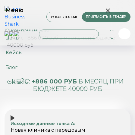
Меню
ПРИГЛАСИТЬ В ТЕНДЕР
+7 846 211-01-68
О компании
Главная
Кейсы
Цены
Кейс +886 000 руб в месяц при бюджете
40000 руб
Услуги
Кейсы
Блог
КЕЙС:
+886 000 РУБ
В МЕСЯЦ ПРИ
Контакты
БЮДЖЕТЕ 40000 РУБ
Исходные данные точка А:
Новая клиника с передовым