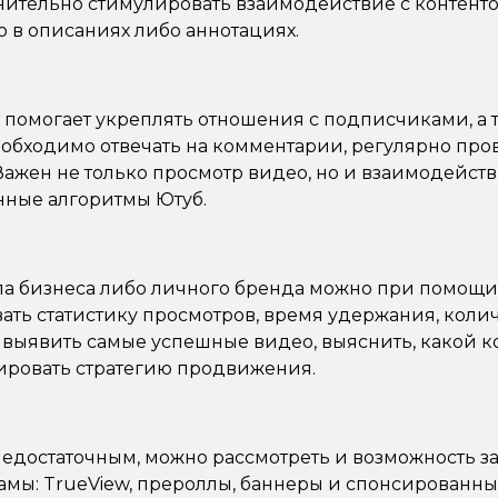
нительно стимулировать взаимодействие с контенто
в описаниях либо аннотациях.
помогает укреплять отношения с подписчиками, а т
еобходимо отвечать на комментарии, регулярно про
Важен не только просмотр видео, но и взаимодействи
нные алгоритмы Ютуб.
ла бизнеса либо личного бренда можно при помощ
ивать статистику просмотров, время удержания, коли
т выявить самые успешные видео, выяснить, какой 
ировать стратегию продвижения.
недостаточным, можно рассмотреть и возможность з
мы: TrueView, прероллы, баннеры и спонсированные