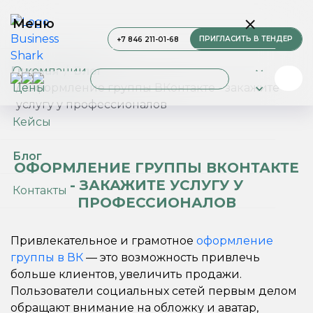
Меню
ПРИГЛАСИТЬ В ТЕНДЕР
+7 846 211-01-68
О компании
Главная
Блог
Цены
Оформление группы ВКонтакте - закажите
услугу у профессионалов
Услуги
Кейсы
Блог
ОФОРМЛЕНИЕ ГРУППЫ ВКОНТАКТЕ
- ЗАКАЖИТЕ УСЛУГУ У
Контакты
ПРОФЕССИОНАЛОВ
Привлекательное и грамотное
оформление
группы в ВК
— это возможность привлечь
больше клиентов, увеличить продажи.
Пользователи социальных сетей первым делом
обращают внимание на обложку и аватар,