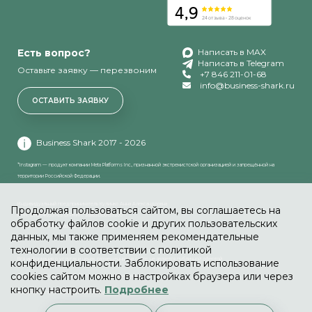
Есть вопрос?
Написать в MAX
Написать в Telegram
Оставьте заявку — перезвоним
+7 846 211-01-68
info@business-shark.ru
ОСТАВИТЬ ЗАЯВКУ
Business Shark 2017 - 2026
*Instagram — продукт компании Meta Platforms Inc., признанной экстремистской организацией и запрещённой на
территории Российской Федерации.
Индивидуальный предприниматель Кулинко Анна Александровна
Продолжая пользоваться сайтом, вы соглашаетесь на
ИНН: 631894935765 ОГРНИП: 318631300139200
обработку файлов cookie и других пользовательских
Адрес: 443080, Самарская обл., Самара г, Центральная 27
данных, мы также применяем рекомендательные
технологии в соответствии с политикой
Вся информация о услугах и ценах, размещенных на сайте, не является публичной офертой
конфиденциальности. Заблокировать использование
cookies сайтом можно в настройках браузера или через
Политика в отношении обработки персональных данных
кнопку настроить.
Подробнее
Политика использования файлов cookie