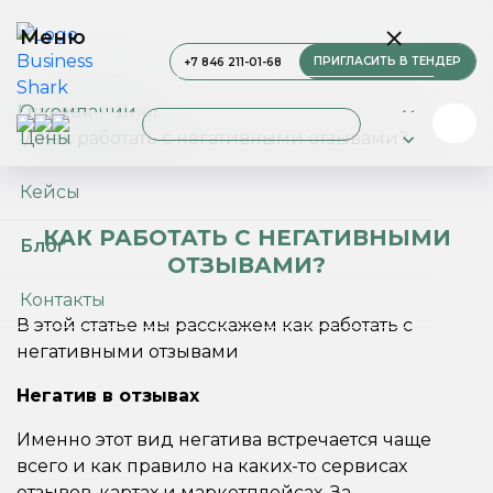
Меню
ПРИГЛАСИТЬ В ТЕНДЕР
+7 846 211-01-68
О компании
Главная
Блог
Цены
Как работать с негативными отзывами?
Услуги
Кейсы
КАК РАБОТАТЬ С НЕГАТИВНЫМИ
Блог
ОТЗЫВАМИ?
Контакты
В этой статье мы расскажем как работать с
негативными отзывами
Негатив в отзывах
Именно этот вид негатива встречается чаще
всего и как правило на каких-то сервисах
отзывов, картах и маркетплейсах. За